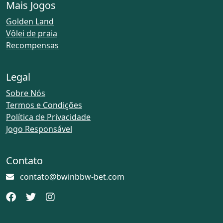
Mais Jogos
Golden Land
Vôlei de praia
Recompensas
Legal
Sobre Nós
Termos e Condições
Política de Privacidade
Jogo Responsável
Contato
contato@bwinbbw-bet.com