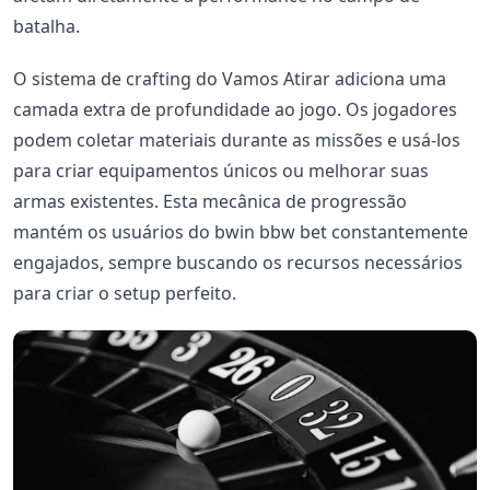
batalha.
O sistema de crafting do Vamos Atirar adiciona uma
camada extra de profundidade ao jogo. Os jogadores
podem coletar materiais durante as missões e usá-los
para criar equipamentos únicos ou melhorar suas
armas existentes. Esta mecânica de progressão
mantém os usuários do bwin bbw bet constantemente
engajados, sempre buscando os recursos necessários
para criar o setup perfeito.