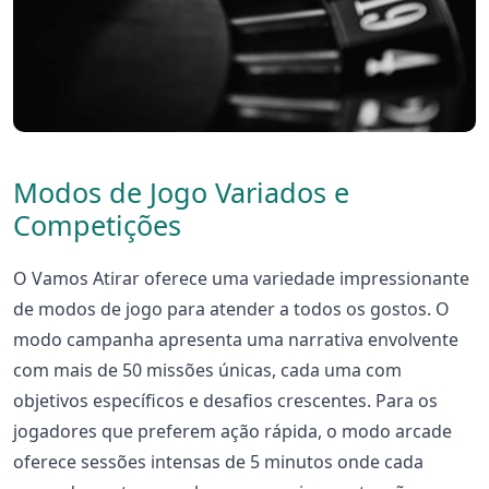
Modos de Jogo Variados e
Competições
O Vamos Atirar oferece uma variedade impressionante
de modos de jogo para atender a todos os gostos. O
modo campanha apresenta uma narrativa envolvente
com mais de 50 missões únicas, cada uma com
objetivos específicos e desafios crescentes. Para os
jogadores que preferem ação rápida, o modo arcade
oferece sessões intensas de 5 minutos onde cada