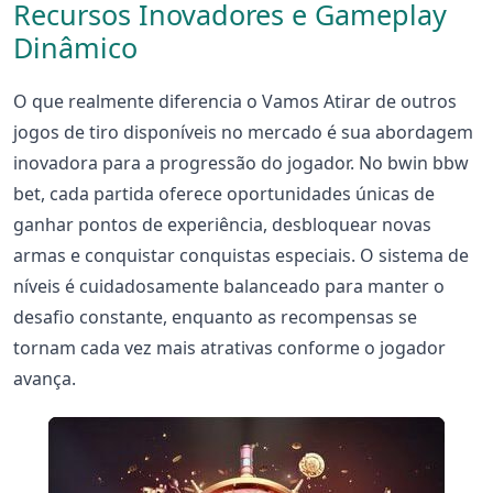
Recursos Inovadores e Gameplay
Dinâmico
O que realmente diferencia o Vamos Atirar de outros
jogos de tiro disponíveis no mercado é sua abordagem
inovadora para a progressão do jogador. No bwin bbw
bet, cada partida oferece oportunidades únicas de
ganhar pontos de experiência, desbloquear novas
armas e conquistar conquistas especiais. O sistema de
níveis é cuidadosamente balanceado para manter o
desafio constante, enquanto as recompensas se
tornam cada vez mais atrativas conforme o jogador
avança.