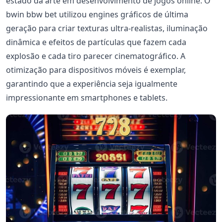
estado da arte em desenvolvimento de jogos online. O
bwin bbw bet utilizou engines gráficos de última
geração para criar texturas ultra-realistas, iluminação
dinâmica e efeitos de partículas que fazem cada
explosão e cada tiro parecer cinematográfico. A
otimização para dispositivos móveis é exemplar,
garantindo que a experiência seja igualmente
impressionante em smartphones e tablets.